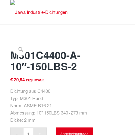
M301C4400-A-
10″-150LBS-2
€
20,94
zzgl. MwSt.
Dichtung aus C4400
Typ: M301 Rund
Norm: ASME B16.21
Abmessung: 10″ 150LBS 340×273 mm
Dicke: 2 mm
Angebotsanfrage