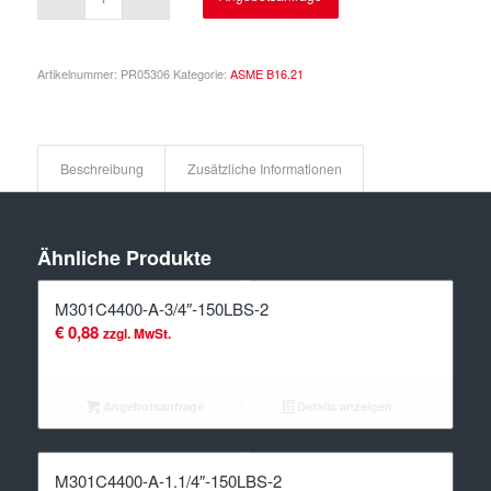
Artikelnummer:
PR05306
Kategorie:
ASME B16.21
Beschreibung
Zusätzliche Informationen
Ähnliche Produkte
M301C4400-A-3/4″-150LBS-2
€
0,88
zzgl. MwSt.
Angebotsanfrage
Details anzeigen
M301C4400-A-1.1/4″-150LBS-2