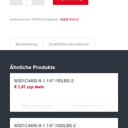
Artikelnummer:
PR05315
Kategorie:
ASME B16.21
Beschreibung
Zusätzliche Informationen
Ähnliche Produkte
M301C4400-A-1.1/4″-150LBS-2
€
1,41
zzgl. MwSt.
Angebotsanfrage
Details anzeigen
M301C4400-A-1.1/4″-1500LBS-2