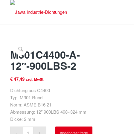
M301C4400-A-
12″-900LBS-2
€
47,49
zzgl. MwSt.
Dichtung aus C4400
Typ: M301 Rund
Norm: ASME B16.21
Abmessung: 12″ 900LBS 498×324 mm
Dicke: 2 mm
Angebotsanfrage