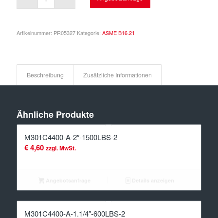
Artikelnummer:
PR05327
Kategorie:
ASME B16.21
Beschreibung
Zusätzliche Informationen
Ähnliche Produkte
M301C4400-A-2″-1500LBS-2
€
4,60
zzgl. MwSt.
Angebotsanfrage
Details anzeigen
M301C4400-A-1.1/4″-600LBS-2