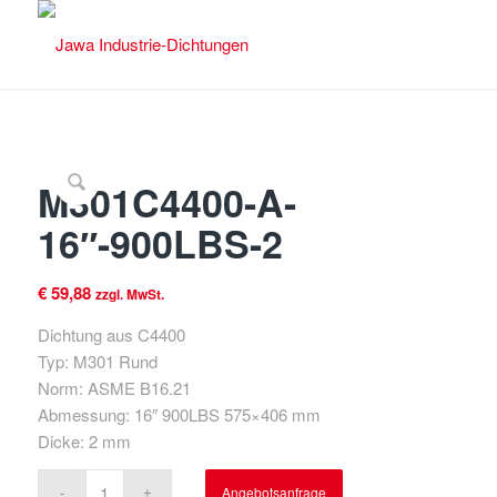
M301C4400-A-
16″-900LBS-2
€
59,88
zzgl. MwSt.
Dichtung aus C4400
Typ: M301 Rund
Norm: ASME B16.21
Abmessung: 16″ 900LBS 575×406 mm
Dicke: 2 mm
Angebotsanfrage