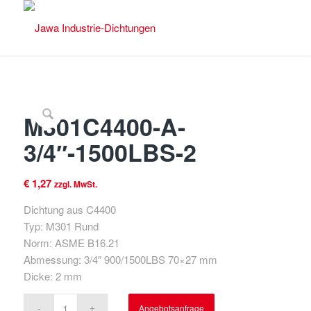
M301C4400-A-
3/4″-1500LBS-2
€
1,27
zzgl. MwSt.
Dichtung aus C4400
Typ: M301 Rund
Norm: ASME B16.21
Abmessung: 3/4″ 900/1500LBS 70×27 mm
Dicke: 2 mm
Angebotsanfrage