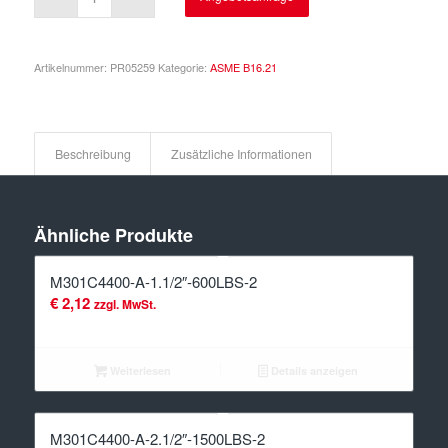
Artikelnummer:
PR05259
Kategorie:
ASME B16.21
Beschreibung
Zusätzliche Informationen
Ähnliche Produkte
M301C4400-A-1.1/2″-600LBS-2
€
2,12
zzgl. MwSt.
Weiterlesen
Details anzeigen
M301C4400-A-2.1/2″-1500LBS-2