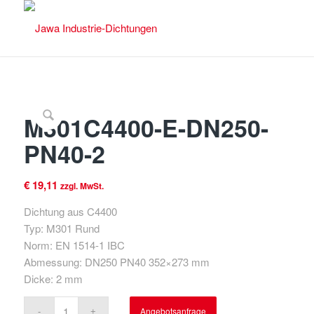
M301C4400-E-DN250-
PN40-2
€
19,11
zzgl. MwSt.
Dichtung aus C4400
Typ: M301 Rund
Norm: EN 1514-1 IBC
Abmessung: DN250 PN40 352×273 mm
Dicke: 2 mm
Angebotsanfrage