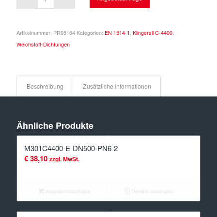
Artikelnummer:
PR05164
Kategorien:
EN 1514-1
,
Klingersil C-4400
,
Weichstoff-Dichtungen
Beschreibung
Zusätzliche Informationen
Ähnliche Produkte
M301C4400-E-DN500-PN6-2
€
38,10
zzgl. MwSt.
Angebotsanfrage
Details anzeigen