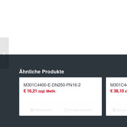
M301C4400-
E-DN500-
PN6-2
Ähnliche Produkte
M301C4400-E-DN250-PN16-2
M301C44
€
16,21
€
38,10
zzgl. MwSt.
z
Weiterlesen
Details anzeigen
Angebo