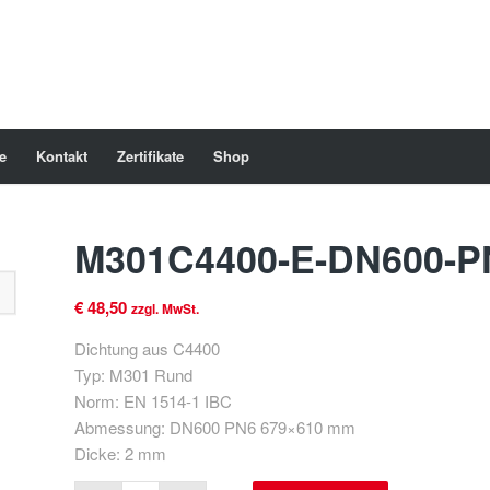
e
Kontakt
Zertifikate
Shop
M301C4400-E-DN600-P
€
48,50
zzgl. MwSt.
Dichtung aus C4400
Typ: M301 Rund
Norm: EN 1514-1 IBC
Abmessung: DN600 PN6 679×610 mm
Dicke: 2 mm