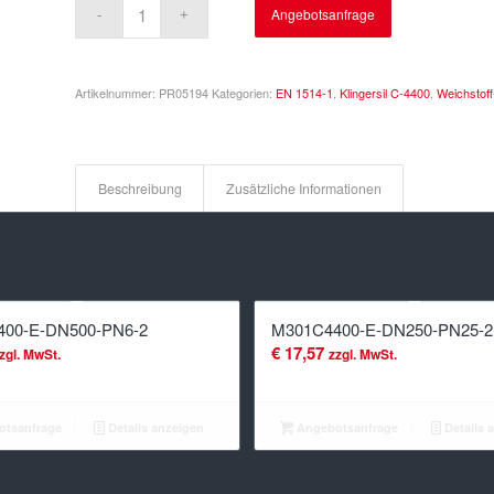
Angebotsanfrage
Artikelnummer:
PR05194
Kategorien:
EN 1514-1
,
Klingersil C-4400
,
Weichstof
Beschreibung
Zusätzliche Informationen
00-E-DN500-PN6-2
M301C4400-E-DN250-PN25-2
€
17,57
zgl. MwSt.
zzgl. MwSt.
tsanfrage
Details anzeigen
Angebotsanfrage
Details 