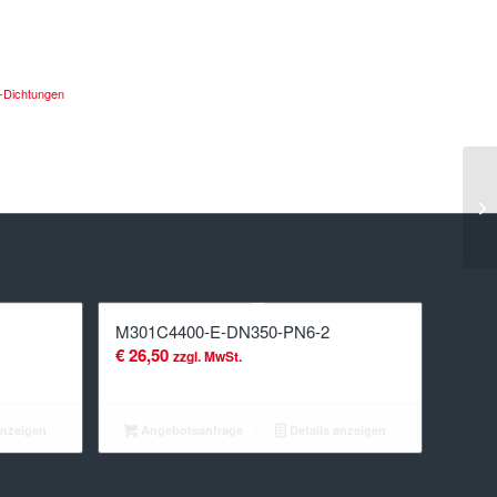
f-Dichtungen
M301C4400-E-DN350-PN6-2
€
26,50
zzgl. MwSt.
anzeigen
Angebotsanfrage
Details anzeigen