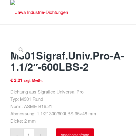
M301Sigraf.Univ.Pro-A-
1.1/2″-600LBS-2
€
3,21
zzgl. MwSt.
Dichtung aus Sigraflex Universal Pro
Typ: M301 Rund
Norm: ASME B16.21
Abmessung: 1.1/2″ 300/600LBS 95×48 mm
Dicke: 2 mm
Angebotsanfrage