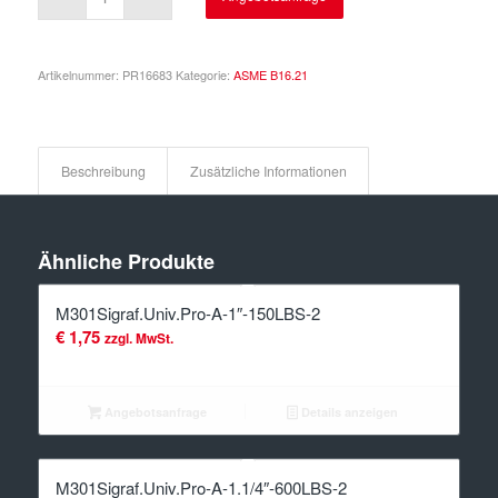
Artikelnummer:
PR16683
Kategorie:
ASME B16.21
Beschreibung
Zusätzliche Informationen
Ähnliche Produkte
M301Sigraf.Univ.Pro-A-1″-150LBS-2
€
1,75
zzgl. MwSt.
Angebotsanfrage
Details anzeigen
M301Sigraf.Univ.Pro-A-1.1/4″-600LBS-2