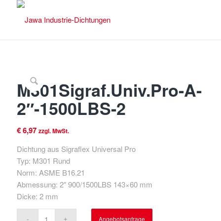
M301Sigraf.Univ.Pro-A-
2″-1500LBS-2
€
6,97
zzgl. MwSt.
Dichtung aus Sigraflex Universal Pro
Typ: M301 Rund
Norm: ASME B16.21
Abmessung: 2″ 900/1500LBS 143×60 mm
Dicke: 2 mm
Angebotsanfrage