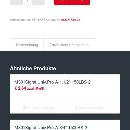
Artikelnummer:
PR16687
Kategorie:
ASME B16.21
Beschreibung
Zusätzliche Informationen
Ähnliche Produkte
M301Sigraf.Univ.Pro-A-1.1/2″-150LBS-2
€
2,64
zzgl. MwSt.
Angebotsanfrage
Details anzeigen
M301Sigraf.Univ.Pro-A-3/4″-150LBS-2