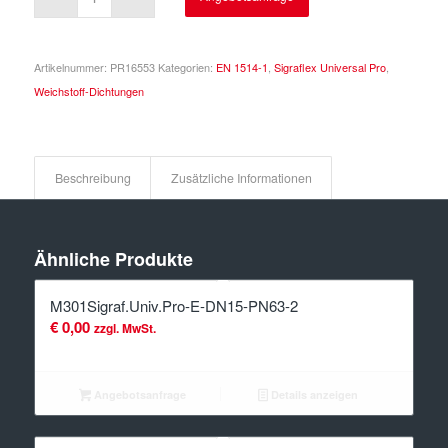
Artikelnummer:
PR16553
Kategorien:
EN 1514-1
,
Sigraflex Universal Pro
,
Weichstoff-Dichtungen
Beschreibung
Zusätzliche Informationen
Ähnliche Produkte
M301Sigraf.Univ.Pro-E-DN15-PN63-2
€
0,00
zzgl. MwSt.
Angebotsanfrage
Details anzeigen