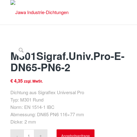
M301Sigraf.Univ.Pro-E-
DN65-PN6-2
€
4,35
zzgl. MwSt.
Dichtung aus Sigraflex Universal Pro
Typ: M301 Rund
Norm: EN 1514-1 IBC
Abmessung: DN65 PN6 116×77 mm
Dicke: 2 mm
Angebotsanfrage