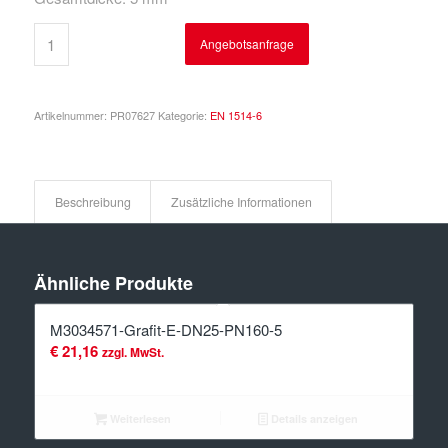
Angebotsanfrage
Artikelnummer:
PR07627
Kategorie:
EN 1514-6
Beschreibung
Zusätzliche Informationen
Ähnliche Produkte
M3034571-Grafit-E-DN25-PN160-5
€
21,16
zzgl. MwSt.
Weiterlesen
Details anzeigen