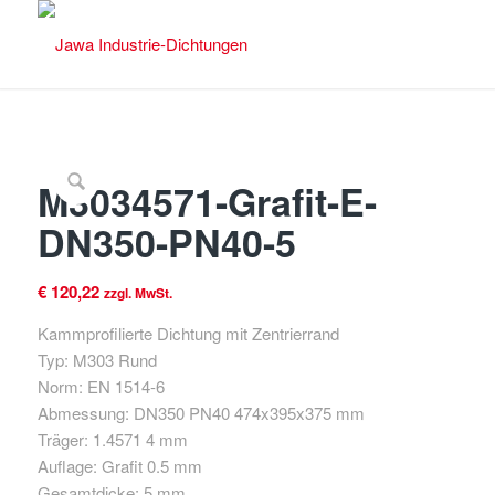
M3034571-Grafit-E-
DN350-PN40-5
€
120,22
zzgl. MwSt.
Kammprofilierte Dichtung mit Zentrierrand
Typ: M303 Rund
Norm: EN 1514-6
Abmessung: DN350 PN40 474x395x375 mm
Träger: 1.4571 4 mm
Auflage: Grafit 0.5 mm
Gesamtdicke: 5 mm