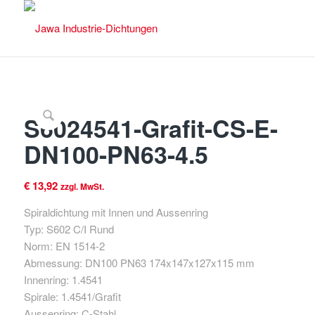
S6024541-Grafit-CS-E-
DN100-PN63-4.5
€
13,92
zzgl. MwSt.
Spiraldichtung mit Innen und Aussenring
Typ: S602 C/I Rund
Norm: EN 1514-2
Abmessung: DN100 PN63 174x147x127x115 mm
Innenring: 1.4541
Spirale: 1.4541/Grafit
Aussenring: C-Stahl