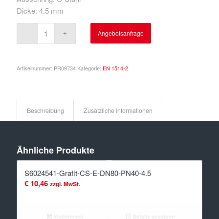
Dicke: 4.5 mm
Angebotsanfrage
Artikelnummer:
PR09734
Kategorie:
EN 1514-2
Beschreibung
Zusätzliche Informationen
Ähnliche Produkte
S6024541-Grafit-CS-E-DN80-PN40-4.5
€
10,46
zzgl. MwSt.
Weiterlesen
Details anzeigen