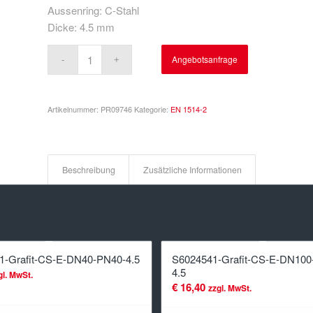
Aussenring: C-Stahl
Dicke: 4.5 mm
Angebotsanfrage
Artikelnummer:
PR09746
Kategorie:
EN 1514-2
Beschreibung
Zusätzliche Informationen
1-Grafit-CS-E-DN40-PN40-4.5
S6024541-Grafit-CS-E-DN100
4.5
gl. MwSt.
€
16,40
zzgl. MwSt.