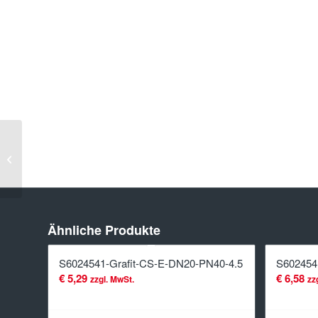
S6024541-
Grafit-CS-
E-DN150-
PN40-4.5
Ähnliche Produkte
S6024541-Grafit-CS-E-DN20-PN40-4.5
S602454
€
5,29
€
6,58
zzgl. MwSt.
zz