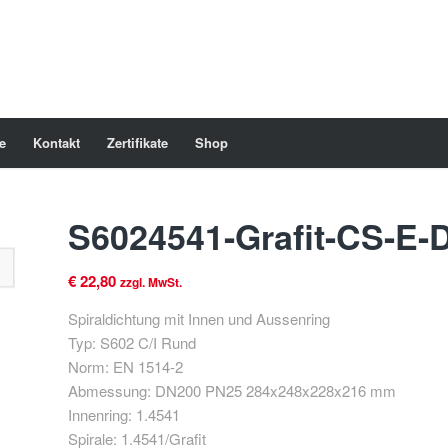
e
Kontakt
Zertifikate
Shop
S6024541-Grafit-CS-E-
€
22,80
zzgl. MwSt.
Spiraldichtung mit Innen und Aussenring
Typ: S602 C/I Rund
Norm: EN 1514-2
Abmessung: DN200 PN25 284x248x228x216 mm
Innenring: 1.4541
Spirale: 1.4541/Grafit