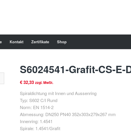
e
Kontakt
Zertifikate
Shop
S6024541-Grafit-CS-E-
€
32,33
zzgl. MwSt.
Spiraldichtung mit Innen und Aussenring
Typ: S602 C/I Rund
Norm: EN 1514-2
Abmessung: DN250 PN40 352x303x279x267 mm
Innenring: 1.4541
Spirale: 1.4541/Grafit