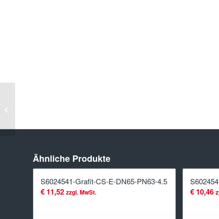
S6024541-
Grafit-CS-
E-DN250-
PN25-4.5
Ähnliche Produkte
S6024541-Grafit-CS-E-DN65-PN63-4.5
S602454
€
11,52
€
10,46
zzgl. MwSt.
z