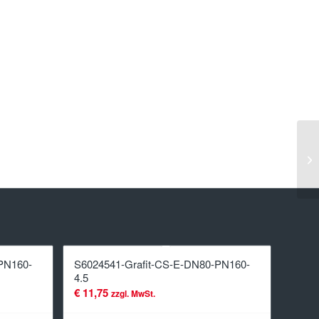
PN160-
S6024541-Grafit-CS-E-DN80-PN160-
4.5
€
11,75
zzgl. MwSt.