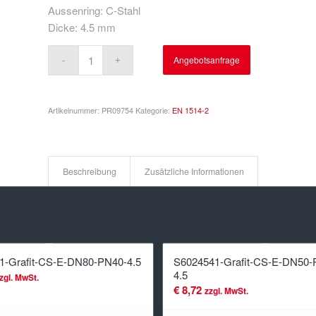
Aussenring: C-Stahl
Dicke: 4.5 mm
Angebotsanfrage
Artikelnummer:
PR09754
Kategorie:
EN 1514-2
Beschreibung
Zusätzliche Informationen
1-Grafit-CS-E-DN80-PN40-4.5
S6024541-Grafit-CS-E-DN50-
4.5
zgl. MwSt.
€
8,72
zzgl. MwSt.