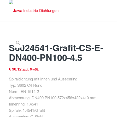
S6024541-Grafit-CS-E-
DN400-PN100-4.5
€
90,12
zzgl. MwSt.
Spiraldichtung mit Innen und Aussenring
Typ: S602 C/I Rund
Norm: EN 1514-2
Abmessung: DN400 PN100 572x456x422x410 mm
Innenring: 1.4541
Spirale: 1.4541/Grafit
Aussenring: C-Stahl