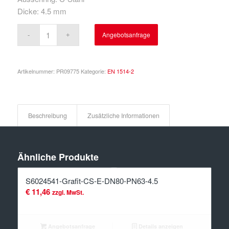
Dicke: 4.5 mm
Angebotsanfrage
Artikelnummer:
PR09775
Kategorie:
EN 1514-2
Beschreibung
Zusätzliche Informationen
Ähnliche Produkte
S6024541-Grafit-CS-E-DN80-PN63-4.5
€
11,46
zzgl. MwSt.
Angebotsanfrage
Details anzeigen