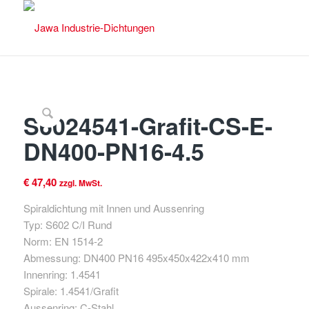
S6024541-Grafit-CS-E-
DN400-PN16-4.5
€
47,40
zzgl. MwSt.
Spiraldichtung mit Innen und Aussenring
Typ: S602 C/I Rund
Norm: EN 1514-2
Abmessung: DN400 PN16 495x450x422x410 mm
Innenring: 1.4541
Spirale: 1.4541/Grafit
Aussenring: C-Stahl