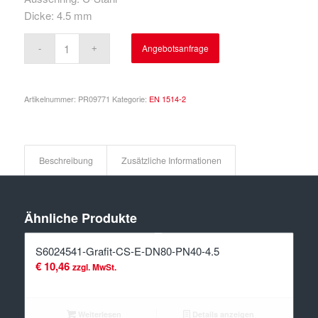
Dicke: 4.5 mm
Angebotsanfrage
Artikelnummer:
PR09771
Kategorie:
EN 1514-2
Beschreibung
Zusätzliche Informationen
Ähnliche Produkte
S6024541-Grafit-CS-E-DN80-PN40-4.5
€
10,46
zzgl. MwSt.
Weiterlesen
Details anzeigen