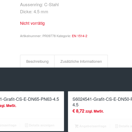
Aussenring: C-Stahl
Dicke: 4.5 mm
Nicht vorrätig
Artikelnummer:
PR09778
Kategorie:
EN 1514-2
Beschreibung
Zusätzliche Informationen
1-Grafit-CS-E-DN65-PN63-4.5
S6024541-Grafit-CS-E-DN50-
4.5
zgl. MwSt.
€
8,72
zzgl. MwSt.
tsanfrage
Details anzeigen
Angebotsanfrage
Details 