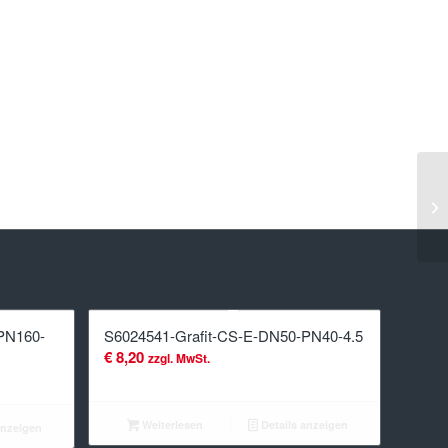
PN160-
S6024541-Grafit-CS-E-DN50-PN40-4.5
€
8,20
zzgl. MwSt.
Weiterlesen
Details anzeigen
anzeigen