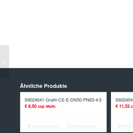
S6024541-
Grafit-CS-
E-DN500-
PN16-4.5
Ähnliche Produkte
S6024541-Grafit-CS-E-DN50-PN63-4.5
S602454
€
8,50
€
11,52
zzgl. MwSt.
z
Angebotsanfrage
Details anzeigen
Angebo