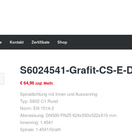
e
Kontakt
Zertifikate
Shop
S6024541-Grafit-CS-E-
€
64,96
zzgl. MwSt.
Spiraldichtung mit Innen und Aussenring
Typ: S602 C/I Rund
Norm: EN 1514-2
Abmessung: DN500 PN25 624x550x522x510 mm
Innenring: 1.4541
Spirale: 1.4541/Grafit