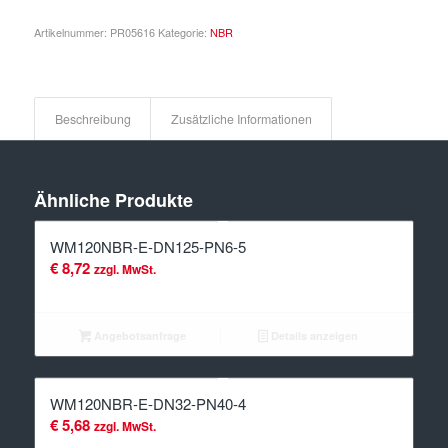
Artikelnummer:
PR05616
Kategorie:
NBR
Beschreibung
Zusätzliche Informationen
Ähnliche Produkte
WM120NBR-E-DN125-PN6-5
€
8,72
zzgl. MwSt.
Angebotsanfrage
Details anzeigen
WM120NBR-E-DN32-PN40-4
€
5,68
zzgl. MwSt.