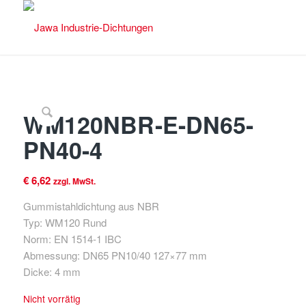
WM120NBR-E-DN65-
PN40-4
€
6,62
zzgl. MwSt.
Gummistahldichtung aus NBR
Typ: WM120 Rund
Norm: EN 1514-1 IBC
Abmessung: DN65 PN10/40 127×77 mm
Dicke: 4 mm
Nicht vorrätig