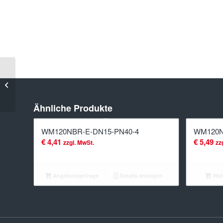
WM120NBR-
E-DN700-
PN25-8
Ähnliche Produkte
WM120NBR-E-DN15-PN40-4
WM120N
€
4,41
€
5,49
zzgl. MwSt.
zz
Angebotsanfrage
Details anzeigen
Weit