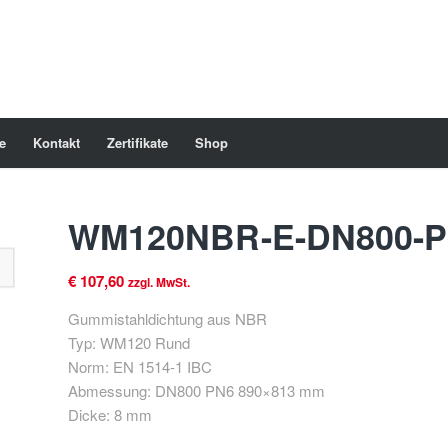
e
Kontakt
Zertifikate
Shop
WM120NBR-E-DN800-P
€
107,60
zzgl. MwSt.
Gummistahldichtung aus NBR
Typ: WM120 Rund
Norm: EN 1514-1 IBC
Abmessung: DN800 PN6 890×813 mm
Dicke: 8 mm