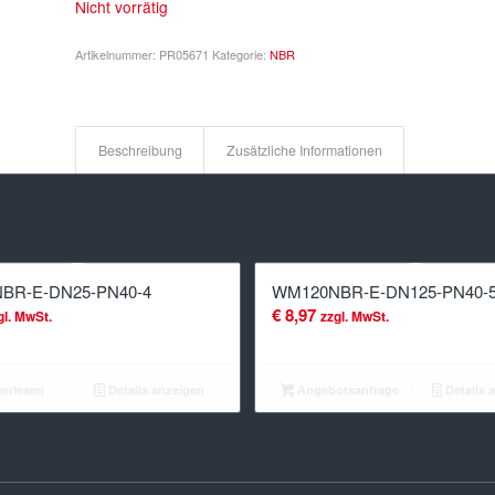
Nicht vorrätig
Artikelnummer:
PR05671
Kategorie:
NBR
Beschreibung
Zusätzliche Informationen
BR-E-DN25-PN40-4
WM120NBR-E-DN125-PN40-
€
8,97
gl. MwSt.
zzgl. MwSt.
erlesen
Details anzeigen
Angebotsanfrage
Details 