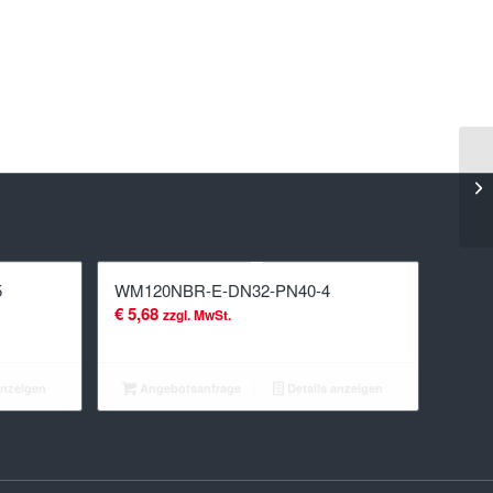
5
WM120NBR-E-DN32-PN40-4
€
5,68
zzgl. MwSt.
anzeigen
Angebotsanfrage
Details anzeigen