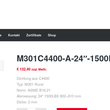
e
Kontakt
Zertifikate
Shop
M301C4400-A-24″-1500
€
132,40
zzgl. MwSt.
Dichtung aus C4400
Typ: M301 Rund
Norm: ASME B16.21
Abmessung: 24″ 1500LBS 902×610 mm
Dicke: 2 mm