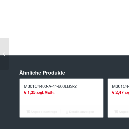
M301C4400-
A-
24″-900LBS-
2
Ähnliche Produkte
M301C4400-A-1″-600LBS-2
M301C44
€
1,35
€
2,47
zzgl. MwSt.
zz
Angebotsanfrage
Details anzeigen
Angebo