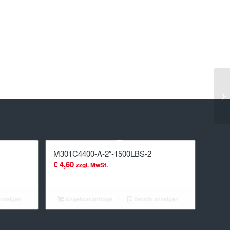
M301C4400-A-2″-1500LBS-2
€
4,60
zzgl. MwSt.
anzeigen
Angebotsanfrage
Details anzeigen