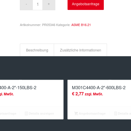
Angebotsanfrage
Artikelnummer:
PR05346
Kategorie:
ASME B16.21
Beschreibung
Zusätzliche Informationen
00-A-2″-150LBS-2
M301C4400-A-2″-600LBS-2
€
2,77
gl. MwSt.
zzgl. MwSt.
tsanfrage
Details anzeigen
Angebotsanfrage
Details 