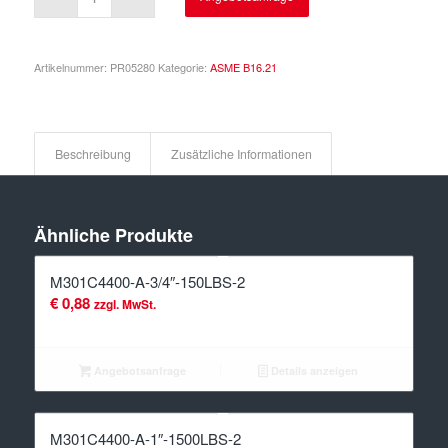
Artikelnummer:
PR05280
Kategorie:
ASME B16.21
Beschreibung
Zusätzliche Informationen
Ähnliche Produkte
M301C4400-A-3/4″-150LBS-2
€
0,88
zzgl. MwSt.
Angebotsanfrage
Details anzeigen
M301C4400-A-1″-1500LBS-2