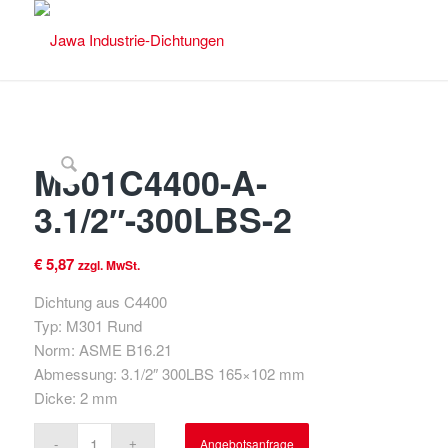
M301C4400-A-
3.1/2″-300LBS-2
€
5,87
zzgl. MwSt.
Dichtung aus C4400
Typ: M301 Rund
Norm: ASME B16.21
Abmessung: 3.1/2″ 300LBS 165×102 mm
Dicke: 2 mm
Angebotsanfrage