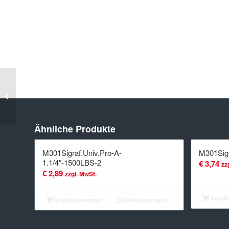
M301Sigraf.Univ.Pro-
A-5″-900LBS-2
Ähnliche Produkte
M301Sigraf.Univ.Pro-A-
M301Sigr
1.1/4″-1500LBS-2
€
3,74
zz
€
2,89
zzgl. MwSt.
Angebo
Angebotsanfrage
Details anzeigen