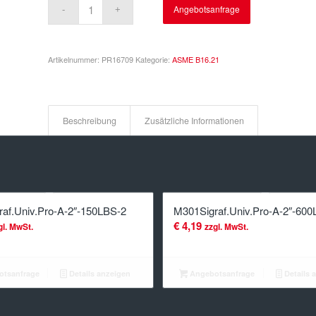
Angebotsanfrage
Artikelnummer:
PR16709
Kategorie:
ASME B16.21
Beschreibung
Zusätzliche Informationen
af.Univ.Pro-A-2″-150LBS-2
M301Sigraf.Univ.Pro-A-2″-600
€
4,19
gl. MwSt.
zzgl. MwSt.
tsanfrage
Details anzeigen
Angebotsanfrage
Details 