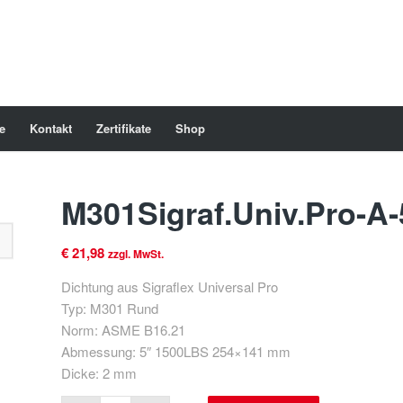
e
Kontakt
Zertifikate
Shop
M301Sigraf.Univ.Pro-A
€
21,98
zzgl. MwSt.
Dichtung aus Sigraflex Universal Pro
Typ: M301 Rund
Norm: ASME B16.21
Abmessung: 5″ 1500LBS 254×141 mm
Dicke: 2 mm