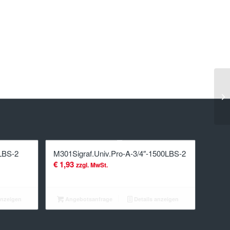
LBS-2
M301Sigraf.Univ.Pro-A-3/4″-1500LBS-2
€
1,93
zzgl. MwSt.
anzeigen
Angebotsanfrage
Details anzeigen