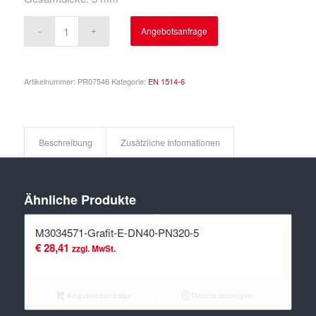
Angebotsanfrage
Artikelnummer:
PR07546
Kategorie:
EN 1514-6
Beschreibung
Zusätzliche Informationen
Ähnliche Produkte
M3034571-Grafit-E-DN40-PN320-5
€
28,41
zzgl. MwSt.
Angebotsanfrage
Details anzeigen