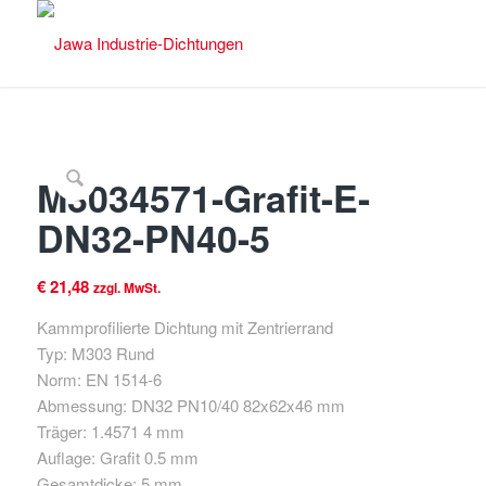
M3034571-Grafit-E-
DN32-PN40-5
€
21,48
zzgl. MwSt.
Kammprofilierte Dichtung mit Zentrierrand
Typ: M303 Rund
Norm: EN 1514-6
Abmessung: DN32 PN10/40 82x62x46 mm
Träger: 1.4571 4 mm
Auflage: Grafit 0.5 mm
Gesamtdicke: 5 mm