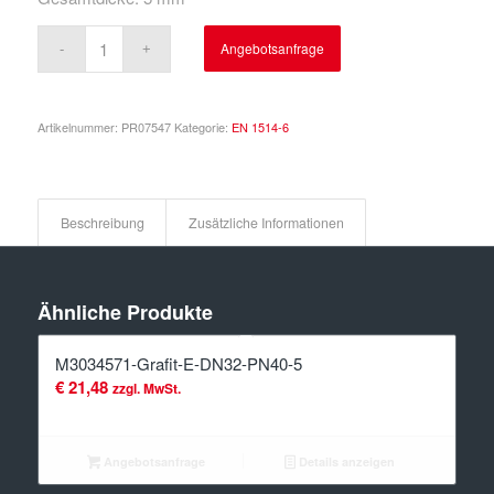
Angebotsanfrage
Artikelnummer:
PR07547
Kategorie:
EN 1514-6
Beschreibung
Zusätzliche Informationen
Ähnliche Produkte
M3034571-Grafit-E-DN32-PN40-5
€
21,48
zzgl. MwSt.
Angebotsanfrage
Details anzeigen