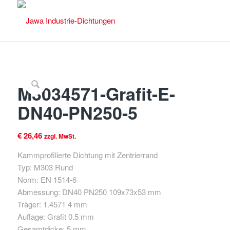
M3034571-Grafit-E-
DN40-PN250-5
€
26,46
zzgl. MwSt.
Kammprofilierte Dichtung mit Zentrierrand
Typ: M303 Rund
Norm: EN 1514-6
Abmessung: DN40 PN250 109x73x53 mm
Träger: 1.4571 4 mm
Auflage: Grafit 0.5 mm
Gesamtdicke: 5 mm