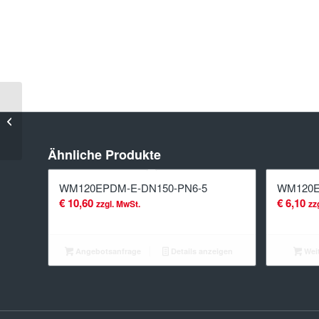
WM120EPDM-
E-DN100-PN6-
5
Ähnliche Produkte
WM120EPDM-E-DN150-PN6-5
WM120E
€
10,60
€
6,10
zzgl. MwSt.
zz
Angebotsanfrage
Details anzeigen
Weit