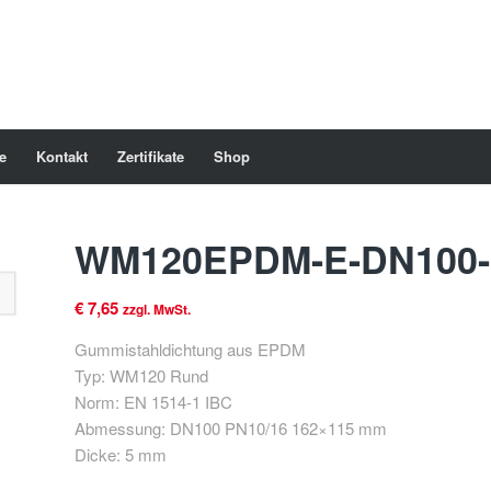
e
Kontakt
Zertifikate
Shop
WM120EPDM-E-DN100-
€
7,65
zzgl. MwSt.
Gummistahldichtung aus EPDM
Typ: WM120 Rund
Norm: EN 1514-1 IBC
Abmessung: DN100 PN10/16 162×115 mm
Dicke: 5 mm