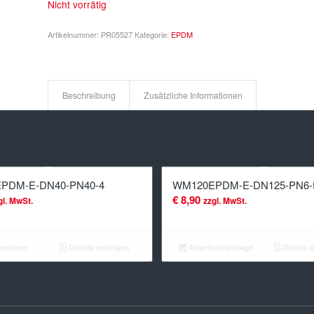
Nicht vorrätig
Artikelnummer:
PR05527
Kategorie:
EPDM
Beschreibung
Zusätzliche Informationen
PDM-E-DN40-PN40-4
WM120EPDM-E-DN125-PN6-
€
8,90
gl. MwSt.
zzgl. MwSt.
erlesen
Details anzeigen
Angebotsanfrage
Details 