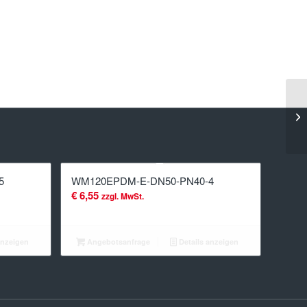
5
WM120EPDM-E-DN50-PN40-4
€
6,55
zzgl. MwSt.
anzeigen
Angebotsanfrage
Details anzeigen