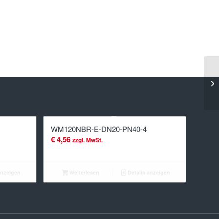
WM120NBR-E-DN20-PN40-4
€
4,56
zzgl. MwSt.
anzeigen
Weiterlesen
Details anzeigen