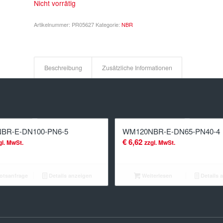
Nicht vorrätig
Artikelnummer:
PR05627
Kategorie:
NBR
Beschreibung
Zusätzliche Informationen
BR-E-DN100-PN6-5
WM120NBR-E-DN65-PN40-4
€
6,62
gl. MwSt.
zzgl. MwSt.
tsanfrage
Details anzeigen
Weiterlesen
Details 