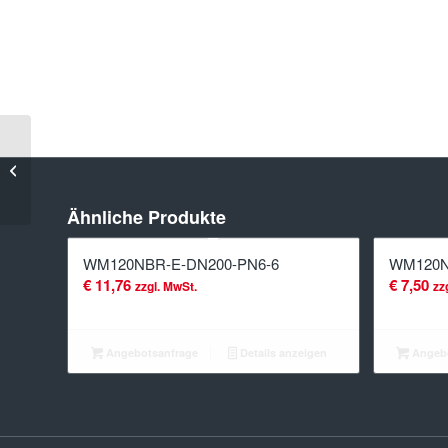
WM120NBR-
E-DN150-
PN16-5
Ähnliche Produkte
WM120NBR-E-DN200-PN6-6
WM120N
€
11,76
€
7,50
zzgl. MwSt.
zz
Angebotsanfrage
Details anzeigen
Angebo