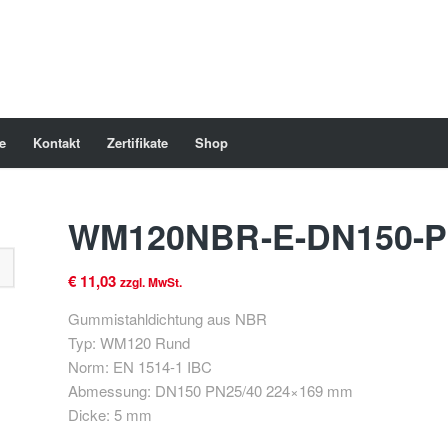
e
Kontakt
Zertifikate
Shop
WM120NBR-E-DN150-P
€
11,03
zzgl. MwSt.
Gummistahldichtung aus NBR
Typ: WM120 Rund
Norm: EN 1514-1 IBC
Abmessung: DN150 PN25/40 224×169 mm
Dicke: 5 mm